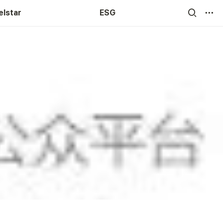
elstar
ESG