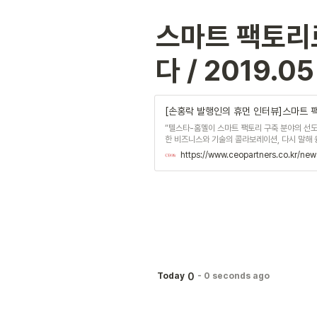
스마트 팩토리로 
다 / 2019.05
[손홍락 발행인의 휴먼 인터뷰]스마트 팩토
“텔스타-홈멜이 스마트 팩토리 구축 분야의 선도
한 비즈니스와 기술의 콜라보레이션, 다시 말해
화로 규정지을 수 있는 단순한 분야가 아닙니다.
https://www.ceopartners.co.kr/new
이 바로 스마트 팩토리입니다.”텔스타-홈멜은 지
즈 스마트 팩토리 플랫폼
0
Today
-
0 seconds ago