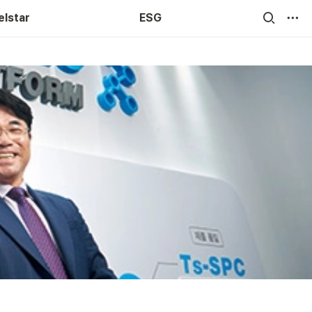
elstar
ESG