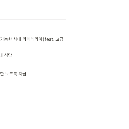
능한 사내 카페테리아(feat. 고급 
내 식당
한 노트북 지급