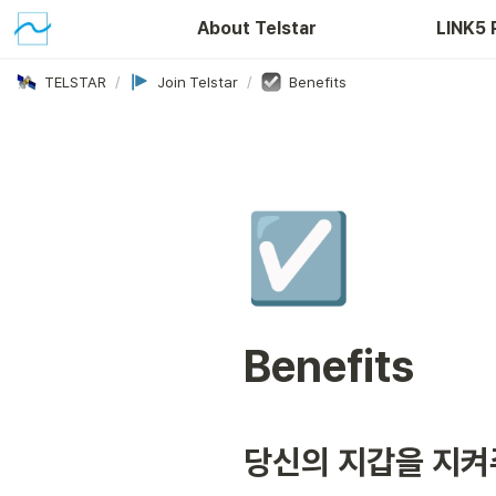
About Telstar
LINK5 
TELSTAR
/
Join Telstar
/
Benefits
☑️
Benefits
당신의 지갑을 지켜